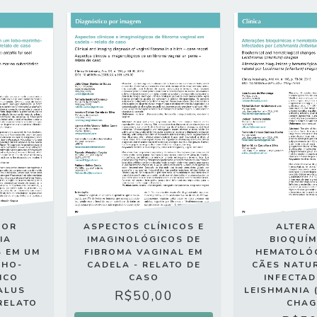
POR
ASPECTOS CLÍNICOS E
ALTER
IA
IMAGINOLÓGICOS DE
BIOQUÍM
S EM UM
FIBROMA VAGINAL EM
HEMATOLÓ
NHO-
CADELA - RELATO DE
CÃES NATU
ICO
CASO
INFECTA
ALUS
LEISHMANIA 
R$50,00
 RELATO
CHAG
O