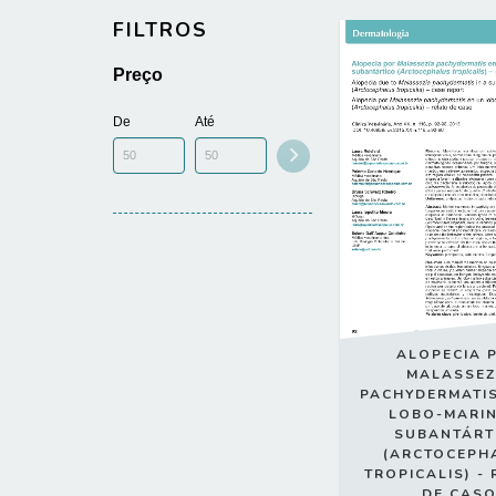
FILTROS
Preço
De
Até
ALOPECIA 
MALASSEZ
PACHYDERMATI
LOBO-MARI
SUBANTÁRT
(ARCTOCEPH
TROPICALIS) -
DE CAS