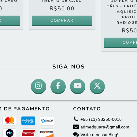
DE CASO
RELATO DE CASO
DO PLATÔ T
CÃES - CRIT
0
R$50,00
AQUISI
PROJ
RADIOG
R$50
SIGA-NOS
S DE PAGAMENTO
CONTATO
+55 (11) 98250-0016
admedguara@gmail.com
Visite o nosso Blog!