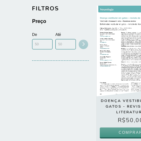
FILTROS
Preço
De
Até
DOENÇA VESTIB
GATOS - REVI
LITERATU
R$50,0